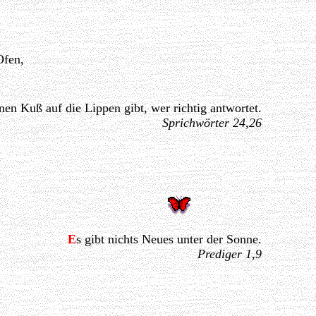
Ofen,
nen Kuß auf die Lippen gibt, wer richtig antwortet.
Sprichwörter 24,26
E
s gibt nichts Neues unter der Sonne.
Prediger 1,9