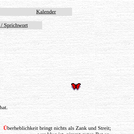
Kalender
t / Sprichwort
hat.
Ü
berheblichkeit bringt nichts als Zank und Streit;