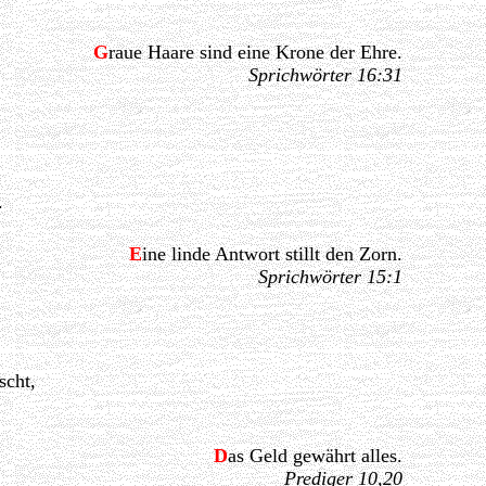
G
raue Haare sind eine Krone der Ehre.
Sprichwörter 16:31
.
E
ine linde Antwort stillt den Zorn.
Sprichwörter 15:1
scht,
D
as Geld gewährt alles.
Prediger 10,20