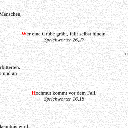
 Menschen,
W
er eine Grube gräbt, fällt selbst hinein.
Sprichwörter 26,27
m
bitterten.
n und an
H
ochmut kommt vor dem Fall.
Sprichwörter 16,18
kenntnis wird