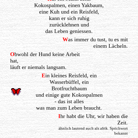
Kokospalmen, einen Yakbaum,
eine Kuh und ein Reisfeld,
kann er sich ruhig
zurücklehnen und
das Leben geniessen.
W
as immer du tust, tu es mit
einem Lächeln.
O
bwohl der Hund keine Arbeit
hat,
läuft er niemals langsam.
E
in kleines Reisfeld, ein
Wasserbüffel, ein
Brotfruchtbaum
und einige gute Kokospalmen
- das ist alles
was man zum Leben braucht.
I
hr habt die Uhr, wir haben die
Zeit.
ähnlich lautend auch als afrik. Sprichwort
bekannt