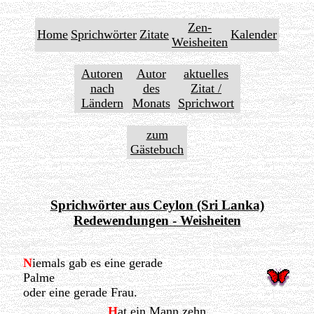
Zen-
Home
Sprichwörter
Zitate
Kalender
Weisheiten
Autoren
Autor
aktuelles
nach
des
Zitat /
Ländern
Monats
Sprichwort
zum
Gästebuch
Sprichwörter aus Ceylon (Sri Lanka)
Redewendungen - Weisheiten
N
iemals gab es eine gerade
Palme
oder eine gerade Frau.
H
at ein Mann zehn