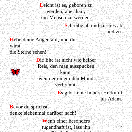
L
eicht ist es, geboren zu
werden, aber hart,
ein Mensch zu werden.
S
chreibe ab und zu, lies ab
und zu.
H
ebe deine Augen auf, und du
wirst
die Sterne sehen!
D
ie Ehe ist nicht wie heißer
Reis, den man ausspucken
kann,
wenn er einem den Mund
verbrennt.
E
s gibt keine höhere Herkunft
als Adam.
B
evor du sprichst,
denke siebenmal darüber nach!
W
enn einer besonders
tugendhaft ist, lass ihn
;