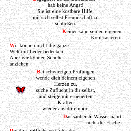
hab keine Angst!
Sie ist eine kostbare Hilfe,
mit sich selbst Freundschaft zu
schließen.
K
einer kann seinen eigenen
Kopf rasieren.
W
ir können nicht die ganze
Welt mit Leder bedecken.
Aber wir können Schuhe
anziehen.
B
ei schwierigen Prüfungen
wende dich deinem eigenen
Herzen zu,
suche Zuflucht in dir selbst,
und steige mit erneuerten
Kräften
wieder aus dir empor.
D
as sauberste Wasser nährt
nicht die Fische.
D
ie drei trefflichsten Güter des