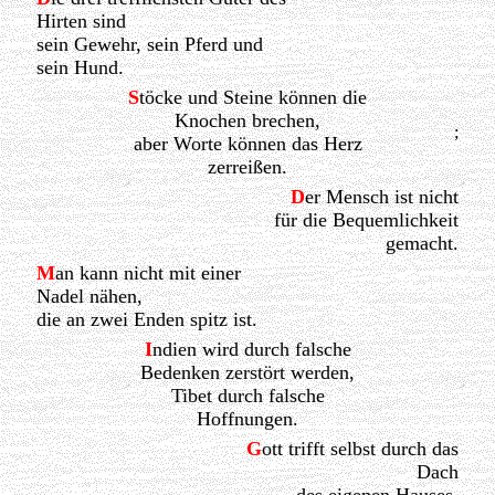
Hirten sind
sein Gewehr, sein Pferd und
sein Hund.
S
töcke und Steine können die
Knochen brechen,
;
aber Worte können das Herz
zerreißen.
D
er Mensch ist nicht
für die Bequemlichkeit
gemacht.
M
an kann nicht mit einer
Nadel nähen,
die an zwei Enden spitz ist.
I
ndien wird durch falsche
Bedenken zerstört werden,
Tibet durch falsche
Hoffnungen.
G
ott trifft selbst durch das
Dach