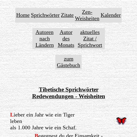
Zen-
Home
Sprichwörter
Zitate
Kalender
Weisheiten
Autoren
Autor
aktuelles
nach
des
Zitat /
Ländern
Monats
Sprichwort
zum
Gästebuch
Tibetische Sprichwörter
Redewendungen - Weisheiten
L
ieber ein Jahr wie ein Tiger
leben
als 1.000 Jahre wie ein Schaf.
B
egegnest du der Einsamkeit -