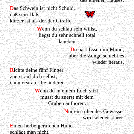
des eigenen Hauses.
D
as Schwein ist nicht Schuld,
daß sein Hals
kürzer ist als der der Giraffe.
W
enn du schlau sein willst,
liegst du sehr schnell total
daneben.
D
u hast Essen im Mund,
aber die Zunge schiebt es
wieder heraus.
R
ichte deine fünf Finger
zuerst auf dich selbst,
dann erst auf die anderen.
W
enn du in einem Loch sitzt,
musst du zuerst mit dem
Graben aufhören.
N
ur ein ruhendes Gewässer
wird wieder klarer.
E
inen herbeigerufenen Hund
schlägt man nicht.