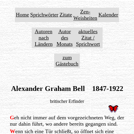
Zen-
Home
Sprichwörter
Zitate
Kalender
Weisheiten
Autoren
Autor
aktuelles
nach
des
Zitat /
Ländern
Monats
Sprichwort
zum
Gästebuch
Alexander Graham Bell 1847-1922
britischer Erfinder
G
eh nicht immer auf dem vorgezeichneten Weg, der
nur dahin führt, wo andere bereits gegangen sind.
W
enn sich eine Tür schließt, so öffnet sich eine