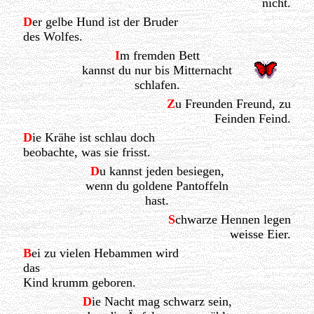
nicht.
D
er gelbe Hund ist der Bruder
des Wolfes.
I
m fremden Bett
kannst du nur bis Mitternacht
schlafen.
Z
u Freunden Freund, zu
Feinden Feind.
D
ie Krähe ist schlau doch
beobachte, was sie frisst.
D
u kannst jeden besiegen,
wenn du goldene Pantoffeln
hast.
S
chwarze Hennen legen
weisse Eier.
B
ei zu vielen Hebammen wird
das
Kind krumm geboren.
D
ie Nacht mag schwarz sein,