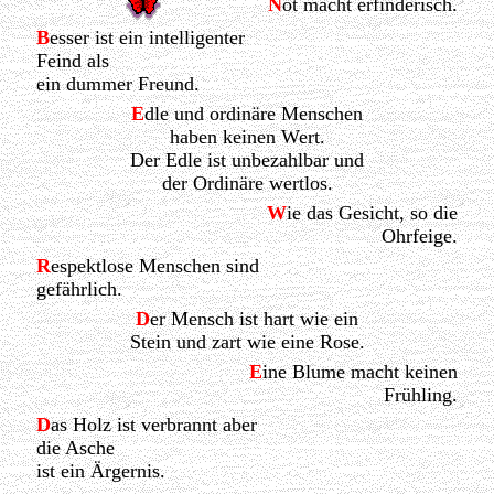
N
ot macht erfinderisch.
B
esser ist ein intelligenter
Feind als
ein dummer Freund.
E
dle und ordinäre Menschen
haben keinen Wert.
Der Edle ist unbezahlbar und
der Ordinäre wertlos.
W
ie das Gesicht, so die
Ohrfeige.
R
espektlose Menschen sind
gefährlich.
D
er Mensch ist hart wie ein
Stein und zart wie eine Rose.
E
ine Blume macht keinen
Frühling.
D
as Holz ist verbrannt aber
die Asche
ist ein Ärgernis.