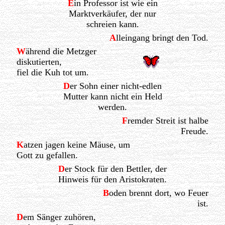
E
in Professor ist wie ein
Marktverkäufer, der nur
schreien kann.
A
lleingang bringt den Tod.
W
ährend die Metzger
diskutierten,
fiel die Kuh tot um.
D
er Sohn einer nicht-edlen
Mutter kann nicht ein Held
werden.
F
remder Streit ist halbe
Freude.
K
atzen jagen keine Mäuse, um
Gott zu gefallen.
D
er Stock für den Bettler, der
Hinweis für den Aristokraten.
B
oden brennt dort, wo Feuer
ist.
D
em Sänger zuhören,