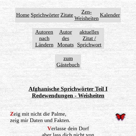
Zen-
Home
Sprichwörter
Zitate
Kalender
Weisheiten
Autoren
Autor
aktuelles
nach
des
Zitat /
Ländern
Monats
Sprichwort
zum
Gästebuch
Afghanische Sprichwörter Teil I
Redewendungen - Weisheiten
Z
eig mit nicht die Palme,
zeig mir Daten und Fakten.
V
erlasse dein Dorf
aber lass dich nicht von