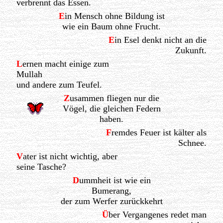
verbrennt das Essen.
E
in Mensch ohne Bildung ist
wie ein Baum ohne Frucht.
E
in Esel denkt nicht an die
Zukunft.
L
ernen macht einige zum
Mullah
und andere zum Teufel.
Z
usammen fliegen nur die
Vögel, die gleichen Federn
haben.
F
remdes Feuer ist kälter als
Schnee.
V
ater ist nicht wichtig, aber
seine Tasche?
D
ummheit ist wie ein
Bumerang,
der zum Werfer zurückkehrt
Ü
ber Vergangenes redet man