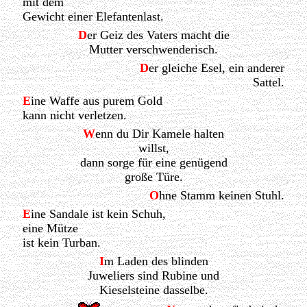
mit dem
Gewicht einer Elefantenlast.
D
er Geiz des Vaters macht die
Mutter verschwenderisch.
D
er gleiche Esel, ein anderer
Sattel.
E
ine Waffe aus purem Gold
kann nicht verletzen.
W
enn du Dir Kamele halten
willst,
dann sorge für eine genügend
große Türe.
O
hne Stamm keinen Stuhl.
E
ine Sandale ist kein Schuh,
eine Mütze
ist kein Turban.
I
m Laden des blinden
Juweliers sind Rubine und
Kieselsteine dasselbe.