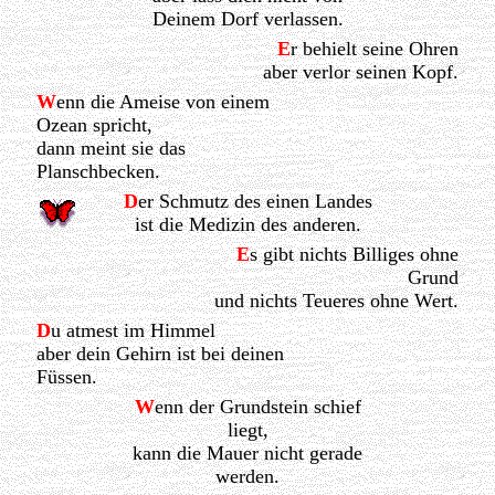
Deinem Dorf verlassen.
E
r behielt seine Ohren
aber verlor seinen Kopf.
W
enn die Ameise von einem
Ozean spricht,
dann meint sie das
Planschbecken.
D
er Schmutz des einen Landes
ist die Medizin des anderen.
E
s gibt nichts Billiges ohne
Grund
und nichts Teueres ohne Wert.
D
u atmest im Himmel
aber dein Gehirn ist bei deinen
Füssen.
W
enn der Grundstein schief
liegt,
kann die Mauer nicht gerade
werden.