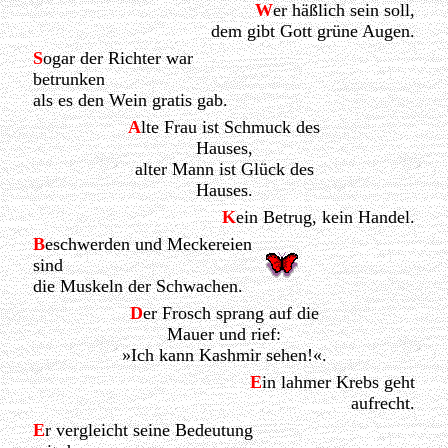
W
er häßlich sein soll,
dem gibt Gott grüne Augen.
S
ogar der Richter war
betrunken
als es den Wein gratis gab.
A
lte Frau ist Schmuck des
Hauses,
alter Mann ist Glück des
Hauses.
K
ein Betrug, kein Handel.
B
eschwerden und Meckereien
sind
die Muskeln der Schwachen.
D
er Frosch sprang auf die
Mauer und rief:
»Ich kann Kashmir sehen!«.
E
in lahmer Krebs geht
aufrecht.
E
r vergleicht seine Bedeutung