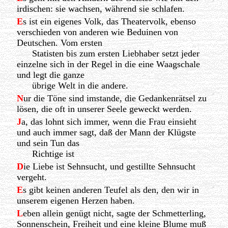
irdischen: sie wachsen, während sie schlafen.
E
s ist ein eigenes Volk, das Theatervolk, ebenso
verschieden von anderen wie Beduinen von
Deutschen. Vom ersten
Statisten bis zum ersten Liebhaber setzt jeder
einzelne sich in der Regel in die eine Waagschale
und legt die ganze
übrige Welt in die andere.
N
ur die Töne sind imstande, die Gedankenrätsel zu
lösen, die oft in unserer Seele geweckt werden.
J
a, das lohnt sich immer, wenn die Frau einsieht
und auch immer sagt, daß der Mann der Klügste
und sein Tun das
Richtige ist
D
ie Liebe ist Sehnsucht, und gestillte Sehnsucht
vergeht.
E
s gibt keinen anderen Teufel als den, den wir in
unserem eigenen Herzen haben.
L
eben allein genügt nicht, sagte der Schmetterling,
Sonnenschein, Freiheit und eine kleine Blume muß