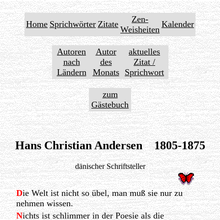
Zen-
Home
Sprichwörter
Zitate
Kalender
Weisheiten
Autoren
Autor
aktuelles
nach
des
Zitat /
Ländern
Monats
Sprichwort
zum
Gästebuch
Hans Christian Andersen 1805-1875
dänischer Schriftsteller
D
ie Welt ist nicht so übel, man muß sie nur zu
nehmen wissen.
N
ichts ist schlimmer in der Poesie als die