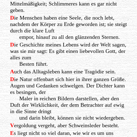
Mittelmäßigkeit; Schlimmeres kann es gar nicht
geben.
D
ie Menschen haben eine Seele, die noch lebt,
nachdem der Körper zu Erde geworden ist; sie steigt
durch die klare Luft
empor, hinauf zu all den glänzenden Sternen.
D
ie Geschichte meines Lebens wird der Welt sagen,
was sie mir sagt: Es gibt einen liebevollen Gott, der
alles zum
Besten führt.
A
uch das Alltagsleben kann eine Tragödie sein.
D
ie Natur offenbart sich hier in ihrer ganzen Größe.
Augen und Gedanken schwelgen. Der Dichter kann
es besingen, der
Maler in reichen Bildern darstellen, aber den
Duft der Wirklichkeit, der dem Betrachter auf ewig
in die Sinne dringt
und darin bleibt, können sie nicht wiedergeben.
V
ergoldung vergeht, aber Schweinsleder besteht.
E
s liegt nicht so viel daran, wie wir es um uns