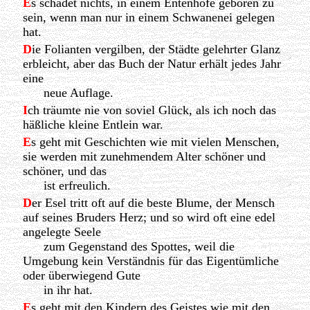
E
s schadet nichts, in einem Entenhofe geboren zu
sein, wenn man nur in einem Schwanenei gelegen
hat.
D
ie Folianten vergilben, der Städte gelehrter Glanz
erbleicht, aber das Buch der Natur erhält jedes Jahr
eine
neue Auflage.
I
ch träumte nie von soviel Glück, als ich noch das
häßliche kleine Entlein war.
E
s geht mit Geschichten wie mit vielen Menschen,
sie werden mit zunehmendem Alter schöner und
schöner, und das
ist erfreulich.
D
er Esel tritt oft auf die beste Blume, der Mensch
auf seines Bruders Herz; und so wird oft eine edel
angelegte Seele
zum Gegenstand des Spottes, weil die
Umgebung kein Verständnis für das Eigentümliche
oder überwiegend Gute
in ihr hat.
E
s geht mit den Kindern des Geistes wie mit den