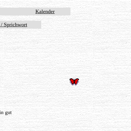
Kalender
t / Sprichwort
in gut