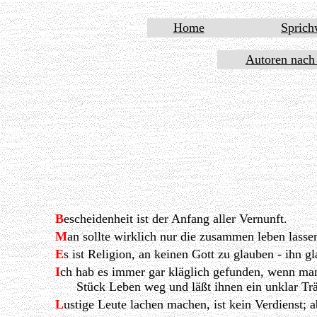
Home
Sprich
Autoren nach
B
escheidenheit ist der Anfang aller Vernunft.
M
an sollte wirklich nur die zusammen leben lasse
E
s ist Religion, an keinen Gott zu glauben - ihn gl
I
ch hab es immer gar kläglich gefunden, wenn man
Stück Leben weg und läßt ihnen ein unklar Tr
L
ustige Leute lachen machen, ist kein Verdienst; abe