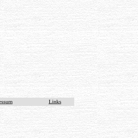
essum
Links