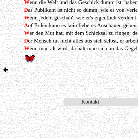
W
enn die Welt und das Geschick dumm ist, haben 
D
as Publikum ist nicht so dumm, wie es von Verl
W
enn jedem geschäh', wie er's eigentlich verdient
A
uf Erden kann es kein lieberes Anschauen geben,
W
er den Mut hat, mit dem Schicksal zu ringen, de
D
er Mensch tut nicht alles aus sich selbst, er arb
W
enn man alt wird, da hält man sich an das Gegeb
Kontakt