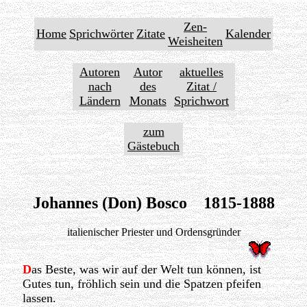
Zen-
Home
Sprichwörter
Zitate
Kalender
Weisheiten
Autoren
Autor
aktuelles
nach
des
Zitat /
Ländern
Monats
Sprichwort
zum
Gästebuch
Johannes (Don) Bosco 1815-1888
italienischer Priester und Ordensgründer
D
as Beste, was wir auf der Welt tun können, ist
Gutes tun, fröhlich sein und die Spatzen pfeifen
lassen.