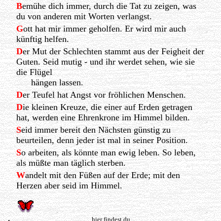
B
emühe dich immer, durch die Tat zu zeigen, was
du von anderen mit Worten verlangst.
G
ott hat mir immer geholfen. Er wird mir auch
künftig helfen.
D
er Mut der Schlechten stammt aus der Feigheit der
Guten. Seid mutig - und ihr werdet sehen, wie sie
die Flügel
hängen lassen.
D
er Teufel hat Angst vor fröhlichen Menschen.
D
ie kleinen Kreuze, die einer auf Erden getragen
hat, werden eine Ehrenkrone im Himmel bilden.
S
eid immer bereit den Nächsten günstig zu
beurteilen, denn jeder ist mal in seiner Position.
S
o arbeiten, als könnte man ewig leben. So leben,
als müßte man täglich sterben.
W
andelt mit den Füßen auf der Erde; mit den
Herzen aber seid im Himmel.
hier findest du