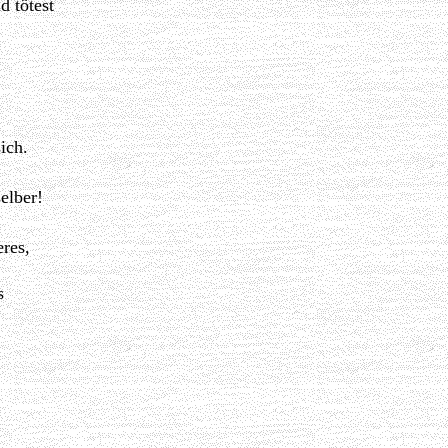
d tötest
ich.
elber!
eres,
s