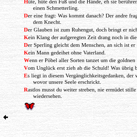
H
üte, hüte den Fuß und die Hände, eh sie berühren
einen Schmetterling.
D
er eine fragt: Was kommt danach? Der andre fragt
dem Knecht.
D
er Glauben ist zum Ruhengut, doch bringt er nich
K
ein Klang der aufgeregten Zeit drang noch in di
D
er Sperling gleicht dem Menschen, an sich ist er
K
ein Mann gedeihet ohne Vaterland.
W
enn er Pöbel aller Sorten tanzet um die goldnen
V
om Unglück erst zieh ab die Schuld! Was übrig bl
E
s liegt in diesem Vergänglichkeitsgedanken, der 
wovor unsere Seele erschrickt.
R
astlos musst du weiter streben, nie ermüdet still
wiedersehen.