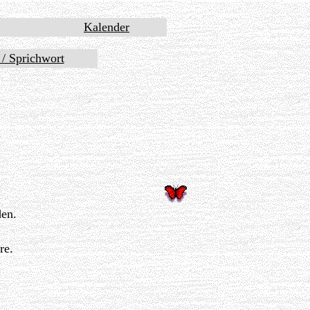
Kalender
t / Sprichwort
den.
re.