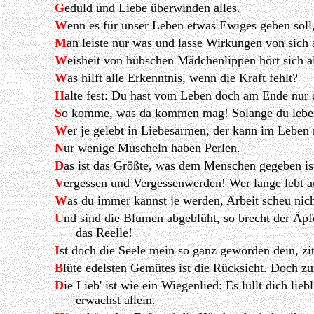
G
eduld und Liebe überwinden alles.
W
enn es für unser Leben etwas Ewiges geben soll,
M
an leiste nur was und lasse Wirkungen von sic
W
eisheit von hübschen Mädchenlippen hört sich al
W
as hilft alle Erkenntnis, wenn die Kraft fehlt?
H
alte fest: Du hast vom Leben doch am Ende nur d
S
o komme, was da kommen mag! Solange du lebest
W
er je gelebt in Liebesarmen, der kann im Leben 
N
ur wenige Muscheln haben Perlen.
D
as ist das Größte, was dem Menschen gegeben ist,
V
ergessen und Vergessenwerden! Wer lange lebt au
W
as du immer kannst je werden, Arbeit scheu nic
U
nd sind die Blumen abgeblüht, so brecht der Äpfe
das Reelle!
I
st doch die Seele mein so ganz geworden dein, zitt
B
lüte edelsten Gemütes ist die Rücksicht. Doch zu
D
ie Lieb' ist wie ein Wiegenlied: Es lullt dich li
erwachst allein.