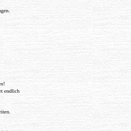
ngen.
en!
t endlich
iten.