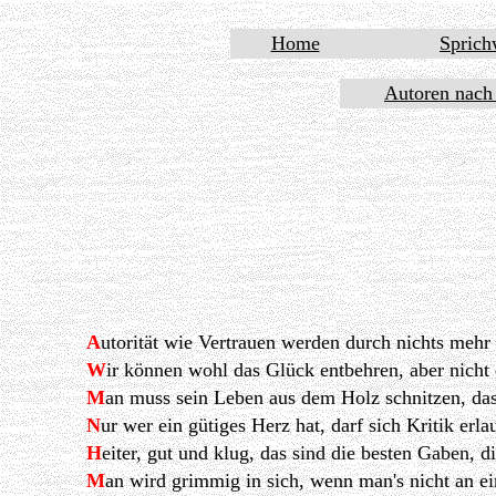
Home
Sprich
Autoren nach
A
utorität wie Vertrauen werden durch nichts mehr 
W
ir können wohl das Glück entbehren, aber nicht
M
an muss sein Leben aus dem Holz schnitzen, da
N
ur wer ein gütiges Herz hat, darf sich Kritik erla
H
eiter, gut und klug, das sind die besten Gaben,
M
an wird grimmig in sich, wenn man's nicht an ei