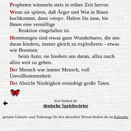
P
ropheten wimmeln stets in trüber Zeit hervor.
W
enn sie spüren, daß Ärger und Wut in Ihnen
hochkommt, dann »stop«. Halten Sie inne, bis
Ihnen eine vernüftige
Reaktion eingefallen ist.
H
emmungen sind etwas ganz Wunderbares, die uns
daran hindern, immer gleich zu explodieren - etwas
wie Bremsen
beim Auto; sie hindern uns daran, allzu rasch
allzu weit zu gehen.
D
er Mensch war immer Mensch, voll
Unvollkommenheit.
D
er Absicht Niedrigkeit erniedrigt große Taten.
hier findest du
deutsche Sprichwörter
genaue Geburts- und Todestage für den aktuellen Monat findest du im
Kalender