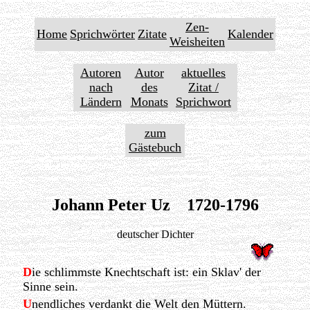
Zen-
Home
Sprichwörter
Zitate
Kalender
Weisheiten
Autoren
Autor
aktuelles
nach
des
Zitat /
Ländern
Monats
Sprichwort
zum
Gästebuch
Johann Peter Uz 1720-1796
deutscher Dichter
D
ie schlimmste Knechtschaft ist: ein Sklav' der
Sinne sein.
U
nendliches verdankt die Welt den Müttern.