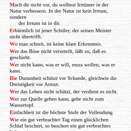
M
ach dir nicht vor, du wolltest Irrtümer in der
Natur verbessern. In der Natur ist kein Irrtum,
sondern
der Irrtum ist in dir.
E
rbärmlich ist jener Schüler, der seinen Meister
nicht übertrifft.
W
o man schreit, ist keine klare Erkenntnis.
W
er das Böse nicht verurteilt, läßt zu, daß es
geschieht.
W
er nicht kann, was er will, muss wollen, was er
kann.
D
ie Dummheit schützt vor Schande, gleichwie die
Dreistigkeit vor Armut.
W
er das Leben nicht schätzt, der verdient es nicht.
W
er zur Quelle gehen kann, gehe nicht zum
Wassertopf.
E
infachheit ist die höchste Stufe der Vollendung
W
ie ein gut verbrachter Tag einen glücklichen
Schlaf beschert, so beschert ein gut verbrachtes