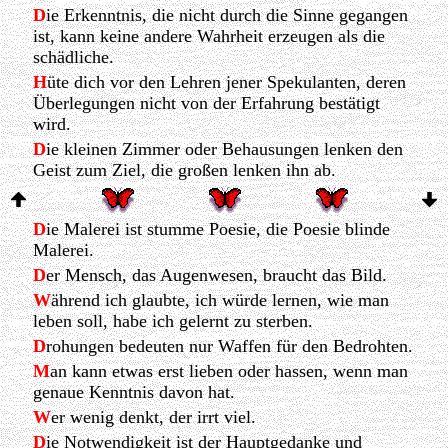
D
ie Erkenntnis, die nicht durch die Sinne gegangen
ist, kann keine andere Wahrheit erzeugen als die
schädliche.
H
üte dich vor den Lehren jener Spekulanten, deren
Überlegungen nicht von der Erfahrung bestätigt
wird.
D
ie kleinen Zimmer oder Behausungen lenken den
Geist zum Ziel, die großen lenken ihn ab.
D
ie Malerei ist stumme Poesie, die Poesie blinde
Malerei.
D
er Mensch, das Augenwesen, braucht das Bild.
W
ährend ich glaubte, ich würde lernen, wie man
leben soll, habe ich gelernt zu sterben.
D
rohungen bedeuten nur Waffen für den Bedrohten.
M
an kann etwas erst lieben oder hassen, wenn man
genaue Kenntnis davon hat.
W
er wenig denkt, der irrt viel.
D
ie Notwendigkeit ist der Hauptgedanke und