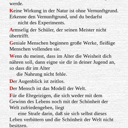
werde.
K
eine Wirkung in der Natur ist ohne Vernunftgrund.
Erkenne den Vernunftgrund, und du bedarfst
nicht des Experiments.
A
rmselig der Schüler, der seinen Meister nicht
übertrifft.
G
eniale Menschen beginnen große Werke, fleißige
Menschen vollenden sie.
W
enn du meinst, dass im Alter die Weisheit dich
nähren soll, dann eigne sie dir in deiner Jugend an,
so dass dir im Alter
die Nahrung nicht fehle.
D
er Augenblick ist zeitlos.
D
er Mensch ist das Modell der Welt.
F
ür die Ehrgeizigen, die sich weder mit dem
Gewinn des Lebens noch mit der Schönheit der
Welt zufriedengeben, liegt
eine Strafe darin, daß sie sich selbst dieses
Leben verbittern und die Schönheit der Welt nicht
besitzen.