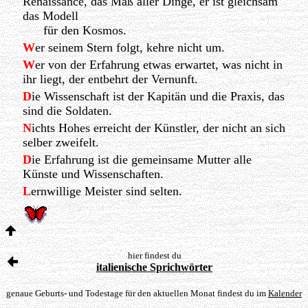
Renaissance, das Maß aller Dinge, er ist gleichsam
das Modell
für den Kosmos.
W
er seinem Stern folgt, kehre nicht um.
W
er von der Erfahrung etwas erwartet, was nicht in
ihr liegt, der entbehrt der Vernunft.
D
ie Wissenschaft ist der Kapitän und die Praxis, das
sind die Soldaten.
N
ichts Hohes erreicht der Künstler, der nicht an sich
selber zweifelt.
D
ie Erfahrung ist die gemeinsame Mutter alle
Künste und Wissenschaften.
L
ernwillige Meister sind selten.
hier findest du
italienische Sprichwörter
genaue Geburts- und Todestage für den aktuellen Monat findest du im
Kalender