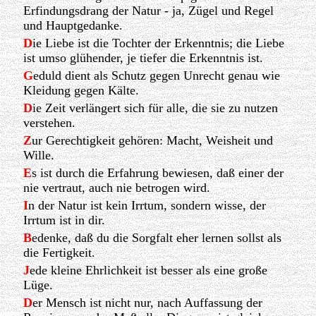
Erfindungsdrang der Natur - ja, Zügel und Regel
und Hauptgedanke.
D
ie Liebe ist die Tochter der Erkenntnis; die Liebe
ist umso glühender, je tiefer die Erkenntnis ist.
G
eduld dient als Schutz gegen Unrecht genau wie
Kleidung gegen Kälte.
D
ie Zeit verlängert sich für alle, die sie zu nutzen
verstehen.
Z
ur Gerechtigkeit gehören: Macht, Weisheit und
Wille.
E
s ist durch die Erfahrung bewiesen, daß einer der
nie vertraut, auch nie betrogen wird.
I
n der Natur ist kein Irrtum, sondern wisse, der
Irrtum ist in dir.
B
edenke, daß du die Sorgfalt eher lernen sollst als
die Fertigkeit.
J
ede kleine Ehrlichkeit ist besser als eine große
Lüge.
D
er Mensch ist nicht nur, nach Auffassung der