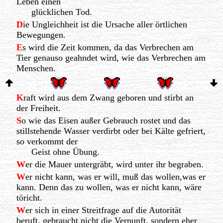
Leben einen
glücklichen Tod.
D
ie Ungleichheit ist die Ursache aller örtlichen
Bewegungen.
E
s wird die Zeit kommen, da das Verbrechen am
Tier genauso geahndet wird, wie das Verbrechen am
Menschen.
K
raft wird aus dem Zwang geboren und stirbt an
der Freiheit.
S
o wie das Eisen außer Gebrauch rostet und das
stillstehende Wasser verdirbt oder bei Kälte gefriert,
so verkommt der
Geist ohne Übung.
W
er die Mauer untergräbt, wird unter ihr begraben.
W
er nicht kann, was er will, muß das wollen,was er
kann. Denn das zu wollen, was er nicht kann, wäre
töricht.
W
er sich in einer Streitfrage auf die Autorität
beruft, gebraucht nicht die Vernunft, sondern eher