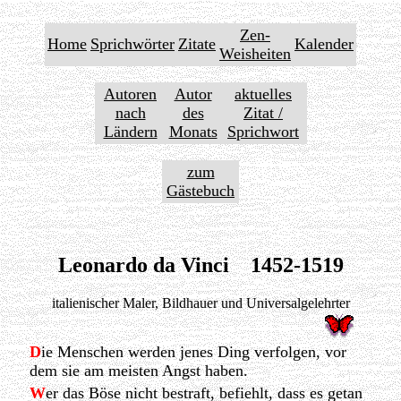
Zen-
Home
Sprichwörter
Zitate
Kalender
Weisheiten
Autoren
Autor
aktuelles
nach
des
Zitat /
Ländern
Monats
Sprichwort
zum
Gästebuch
Leonardo da Vinci 1452-1519
italienischer Maler, Bildhauer und Universalgelehrter
D
ie Menschen werden jenes Ding verfolgen, vor
dem sie am meisten Angst haben.
W
er das Böse nicht bestraft, befiehlt, dass es getan