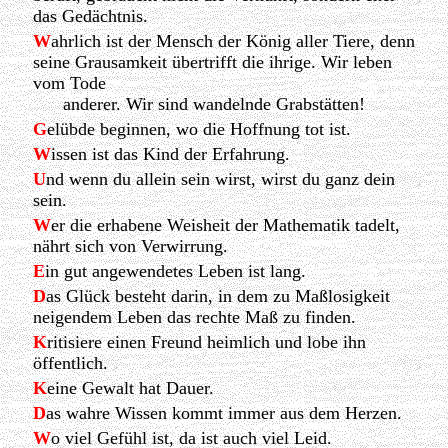
das Gedächtnis.
W
ahrlich ist der Mensch der König aller Tiere, denn
seine Grausamkeit übertrifft die ihrige. Wir leben
vom Tode
anderer. Wir sind wandelnde Grabstätten!
G
elübde beginnen, wo die Hoffnung tot ist.
W
issen ist das Kind der Erfahrung.
U
nd wenn du allein sein wirst, wirst du ganz dein
sein.
W
er die erhabene Weisheit der Mathematik tadelt,
nährt sich von Verwirrung.
E
in gut angewendetes Leben ist lang.
D
as Glück besteht darin, in dem zu Maßlosigkeit
neigendem Leben das rechte Maß zu finden.
K
ritisiere einen Freund heimlich und lobe ihn
öffentlich.
K
eine Gewalt hat Dauer.
D
as wahre Wissen kommt immer aus dem Herzen.
W
o viel Gefühl ist, da ist auch viel Leid.