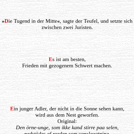
»
D
ie Tugend in der Mitte
«
, sagte der Teufel, und setzte sich
zwischen zwei Juristen.
E
s ist am besten,
Frieden mit gezogenem Schwert machen.
E
in junger Adler, der nicht in die Sonne sehen kann,
wird aus dem Nest geworfen.
Original:
Den örne-unge, som ikke kand stirre paa selen,
nedstödes af reeden som vanslaegtning.