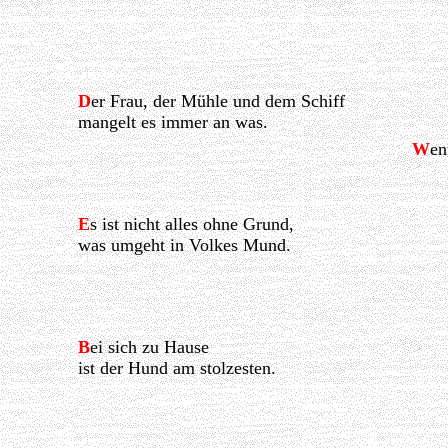
D
er Frau, der Mühle und dem Schiff
mangelt es immer an was.
W
en
E
s ist nicht alles ohne Grund,
was umgeht in Volkes Mund.
B
ei sich zu Hause
ist der Hund am stolzesten.