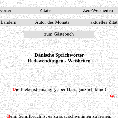
wörter
Zitate
Zen-Weisheiten
 Ländern
Autor des Monats
aktuelles Zita
zum Gästebuch
Dänische Sprichwörter
Redewendungen - Weisheiten
D
ie Liebe ist einäugig, aber Hass gänzlich blind!
W
o
B
eim Schiffbruch ist es zu spät schwimmen zu lernen.