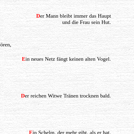
D
er Mann bleibt immer das Haupt
und die Frau sein Hut.
ören,
E
in neues Netz fängt keinen alten Vogel.
D
er reichen Witwe Tränen trocknen bald.
E
in Schelm, der mehr gibt, als er hat.