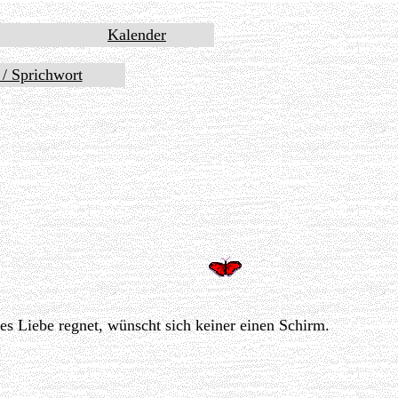
Kalender
t / Sprichwort
 es Liebe regnet, wünscht sich keiner einen Schirm.