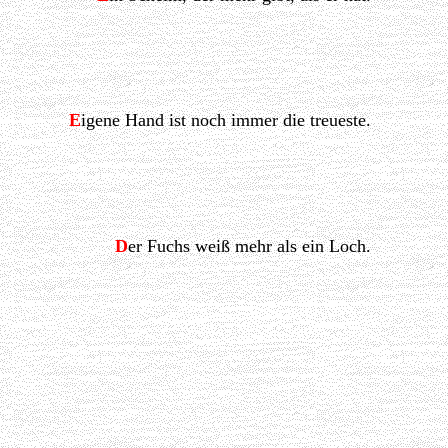
E
igene Hand ist noch immer die treueste.
D
er Fuchs weiß mehr als ein Loch.